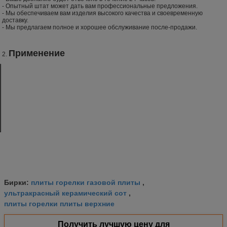
- Опытный штат может дать вам профессиональные предложения.
- Мы обеспечиваем вам изделия высокого качества и своевременную
доставку.
- Мы предлагаем полное и хорошее обслуживание после-продажи.
Применение
2.
Барбекю
Плитаи
Бройлеры
Печи пиццы
гироскопа
Печи конвекции
Фрьерс
Глубокие
Процесс
давления
жирные Фрьерс
Испарители
Ряды
Печи газа
Печи Ротиссерие
Гриддлес
Подогреватели
СО2 парника
Увядшие плитаи
космоса
плиты горелки газовой плиты
Бирки:
,
ультракрасный керамический сот
,
плиты горелки плиты верхние
Получить лучшую цену для