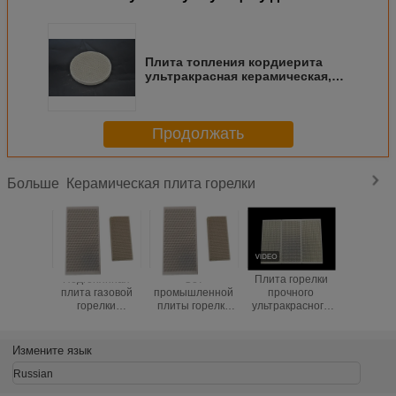
Плита топления кордиерита
ультракрасная керамическая,
плиты горелки газовой плиты
для сгорания
Продолжать
Керамическая плита горелки
Больше
Подгонянная
Сот
Плита горелки
Сопроти
плита газовой
промышленной
прочного
термал
горелки
плиты горелки
ультракрасного
удара 
пористого сота
кордиерита
сота
горе
керамическая
применения
керамическая
ультракр
ультракрасная
керамической
для брудера
сот
Измените язык
для печи,
ультракрасный
газовой горелки
керамич
керамический
и газа
для пече
Russian