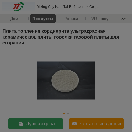
Yixing City Kam Tai Refractories Co.,ltd
Дом
Продукты
Ролики
VR - шоу
>>
Плита топления кордиерита ультракрасная
керамическая, плиты горелки газовой плиты для
сгорания
Лучшая цена
контактные данные