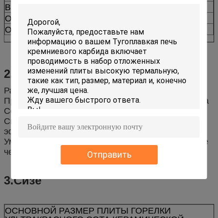
Варить температуру поверхности
1000-1200ºК
Отпуск КО
≤0.006%
Отпуск НОкс
≤5ппм
2.Адвантагес
Равномерное горение радианта
Превосходное сопротивление термального удара
Сохраните стоимость энергии до 30~50%
Сгорите без пламени, высокой горящей
эффективности, малошумной
Уменьшите вредный газ как КО, НОкс, етк больше
чем 90%
Отправить
3.Сизе
ОСНОВНОЙ РАЗМЕР ПЛИТЫ ГОРЕЛКИ