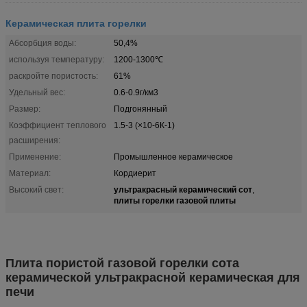
Керамическая плита горелки
Абсорбция воды:
50,4%
используя температуру:
1200-1300℃
раскройте пористость:
61%
Удельный вес:
0.6-0.9г/км3
Размер:
Подгонянный
Коэффициент теплового
1.5-3 (×10-6К-1)
расширения:
Применение:
Промышленное керамическое
Материал:
Кордиерит
ультракрасный керамический сот
Высокий свет:
,
плиты горелки газовой плиты
Плита пористой газовой горелки сота
керамической ультракрасной керамическая для
печи