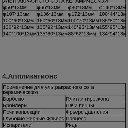
УЛЬТРАКРАСНОГО СОТА КЕРАМИЧЕСКОЙ
φ50*13мм
φ66*13мм
φ80*13мм
φ140*13мм
φ107*13мм
φ136*13мм
φ172*13мм
100*44*13м
100*60*13мм
160*60*13мм
100*70*13мм
135*80*13м
132*92*13мм
135*92*13мм
140*95*13мм
155*95*13м
140*100*13мм
135*60*13мм
88*62*13мм
134*94*13м
4.Аппликатионс
Применение для ультракрасного сота
керамического
Барбекю
Плитаи гироскопа
Бройлеры
Печи пиццы
Печи конвекции
Фрьерс давления
Глубокие жирные Фрьерс
Процесс
Испарители
Ряды