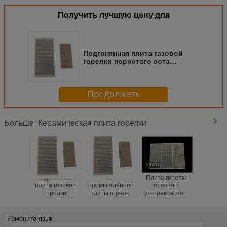
Получить лучшую цену для
Подгонянная плита газовой
горелки пористого сота
керамическая ультракрасная
для печи,
Продолжать
Керамическая плита горелки
Больше
Подгонянная
Сот
Плита горелки
Сопроти
плита газовой
промышленной
прочного
термал
горелки
плиты горелки
ультракрасного
удара 
пористого сота
кордиерита
сота
горе
керамическая
применения
керамическая
ультракр
ультракрасная
керамической
для брудера
сот
Измените язык
для печи,
ультракрасный
газовой горелки
керамич