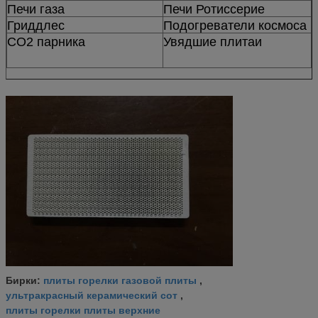
Печи газа
Печи Ротиссерие
Гриддлес
Подогреватели космоса
СО2 парника
Увядшие плитаи
плиты горелки газовой плиты
Бирки:
,
ультракрасный керамический сот
,
плиты горелки плиты верхние