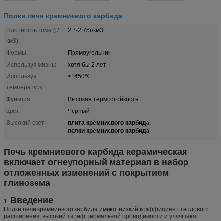
Полки печи кремниевого карбида
Плотность тома (г/
2.7-2.75г/км3
км3):
Формы:
Прямоугольник
Используя жизнь:
хотя бы 2 лет
Используя
<1450℃
температуру:
Функция:
Высокая термостойкость
цвет:
Черный
плита кремниевого карбида
Высокий свет:
,
полки кремниевого карбида
Печь кремниевого карбида керамическая
включает огнеупорный материал в набор
отложенных изменений с покрытием
глинозема
Введение
1.
Полки печи кремниевого карбида имеют низкий коэффициент теплового
расширения, высокий тариф термальной проводимости и улучшают