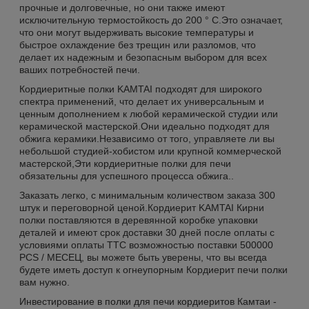
прочные и долговечные, но они также имеют
исключительную термостойкость до 200 ° C.Это означает,
что они могут выдерживать высокие температуры и
быстрое охлаждение без трещин или разломов, что
делает их надежным и безопасным выбором для всех
ваших потребностей печи.
Кордиеритные полки KAMTAI подходят для широкого
спектра применений, что делает их универсальным и
ценным дополнением к любой керамической студии или
керамической мастерской.Они идеально подходят для
обжига керамики.Независимо от того, управляете ли вы
небольшой студией-хобистом или крупной коммерческой
мастерской,Эти кордиеритные полки для печи
обязательны для успешного процесса обжига..
Заказать легко, с минимальным количеством заказа 300
штук и переговорной ценой.Кордиерит KAMTAI Кирни
полки поставляются в деревянной коробке упаковки
деталей и имеют срок доставки 30 дней после оплаты с
условиями оплаты TTС возможностью поставки 500000
PCS / МЕСЕЦ, вы можете быть уверены, что вы всегда
будете иметь доступ к огнеупорным Кордиерит печи полки
вам нужно.
Инвестирование в полки для печи кордиеритов Камтаи -