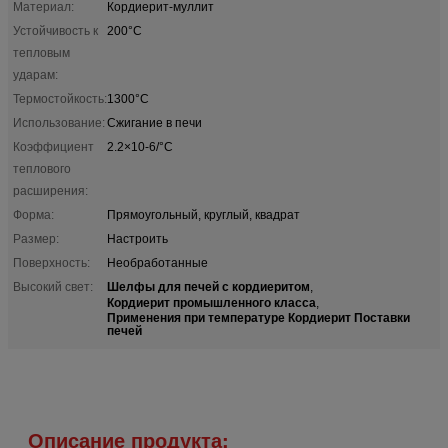
Материал:
Кордиерит-муллит
Устойчивость к
200°С
тепловым
ударам:
Термостойкость:
1300°C
Использование:
Сжигание в печи
Коэффициент
2.2×10-6/°C
теплового
расширения:
Форма:
Прямоугольный, круглый, квадрат
Размер:
Настроить
Поверхность:
Необработанные
Шелфы для печей с кордиеритом
Высокий свет:
,
Кордиерит промышленного класса
,
Применения при температуре Кордиерит Поставки
печей
Описание продукта: