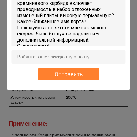
Технические параметры:
Наименование продукта
Кордиеритовые шкафы
Край
Гладкий
Цвет
Белый или желтый
Прочность
Высокий
Термостойкость
1300°C
Форма
Прямоугольный, круглый,
квадратный
Толщина
10-30 мм
Отправить
Использование
Сжигание в печи
Размер
Настроить
Поверхность
Необработанные
Устойчивость к тепловым
200°С
ударам
Применение:
Не только эти Кордиерит муллит печные полки очень