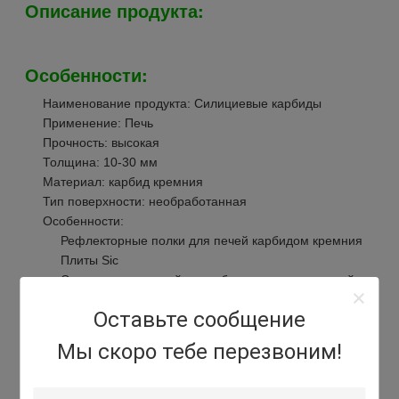
Описание продукта:
Особенности:
Наименование продукта: Силициевые карбиды
Применение: Печь
Прочность: высокая
Толщина: 10-30 мм
Материал: карбид кремния
Тип поверхности: необработанная
Особенности:
Рефлекторные полки для печей карбидом кремния
Плиты Sic
Стеллажи для печей из карбида кремния высокой
прочности
Оставьте сообщение
Мы скоро тебе перезвоним!
Технические параметры:
Технический параметр
Стоимость