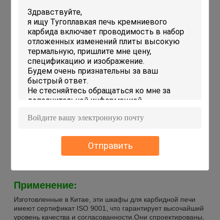
Наименование продукта
Стеллажи для карбида
кремния
Размер
Настроить
Максимальная температура
1450°C
Устойчивость к тепловым ударам
Хорошо.
Прочность
Высокий
Форма
Прямоугольный, квадратный
Тип поверхности
Необработанные
Толщина
10-30 мм
Устойчивость к химическим
Хорошо.
веществам
Материал
Силиконовый карбид
Отправить
Плотность
20,75 г/см3
Применение:
Изготовленные в Китае, эти шкафы для карбидной печи
имеют сертификат ISO 9001, что гарантирует высочайший
уровень качества и согласованности.Они спроектированы,