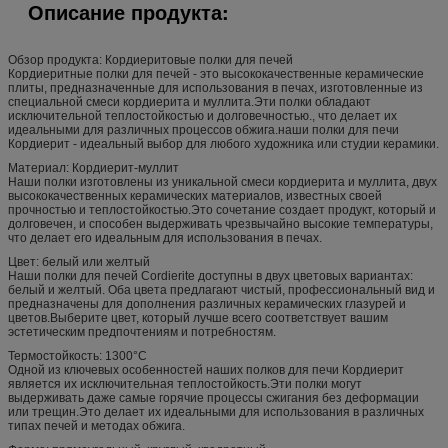
Описание продукта:
Обзор продукта: Кордиеритовые полки для печей
Кордиеритные полки для печей - это высококачественные керамические
плиты, предназначенные для использования в печах, изготовленные из
специальной смеси кордиерита и муллита.Эти полки обладают
исключительной теплостойкостью и долговечностью., что делает их
идеальными для различных процессов обжига.наши полки для печи
Кордиерит - идеальный выбор для любого художника или студии керамики.
Материал: Кордиерит-муллит
Наши полки изготовлены из уникальной смеси кордиерита и муллита, двух
высококачественных керамических материалов, известных своей
прочностью и теплостойкостью.Это сочетание создает продукт, который и
долговечен, и способен выдерживать чрезвычайно высокие температуры,
что делает его идеальным для использования в печах.
Цвет: белый или желтый
Наши полки для печей Cordierite доступны в двух цветовых вариантах:
белый и желтый. Оба цвета предлагают чистый, профессиональный вид и
предназначены для дополнения различных керамических глазурей и
цветов.Выберите цвет, который лучше всего соответствует вашим
эстетическим предпочтениям и потребностям.
Термостойкость: 1300°C
Одной из ключевых особенностей наших полков для печи Кордиерит
является их исключительная теплостойкость.Эти полки могут
выдерживать даже самые горячие процессы сжигания без деформации
или трещин.Это делает их идеальными для использования в различных
типах печей и методах обжига.