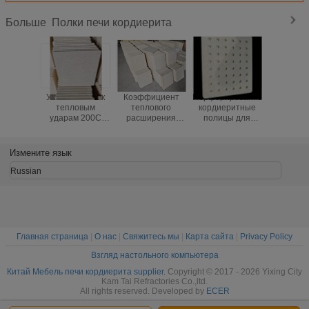
Полки печи кордиерита
Больше
Устойчивость к
Коэффициент
Перфорированные
Прямоуг
тепловым
теплового
кордиеритные
полки дл
ударам 200C
расширения
полицы для
из корди
Кордиерит
2.2×10-6C
мультиперов
коэффиц
Печные полки
Кордиерит
высокая
тепло
Толщина формы
муллитные
прочность
расшир
Измените язык
от 10 до 30 мм
плиты для печи
полицы,
2,2×10⁻
Прочный и для
Отопительные
подходящие для
градус Це
Russian
промышленных
решения для
непрерывного
плотнос
печей
высокотемпературной
использования в
1,9 до 2,2
керамической
высокотемпературных
на куби
обработки
печах
сантим
подходящ
высо
Главная страница
|
О нас
|
Свяжитесь мы
|
Карта сайта
|
Privacy Policy
темпер
Взгляд настольного компьютера
Китай Мебель печи кордиерита supplier.
Copyright © 2017 - 2026 Yixing City
Kam Tai Refractories Co.,ltd.
All rights reserved. Developed by
ECER