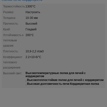
Термостойкость:
1300°C
Размер:
Настроить
Толщина:
10-30 мм
Прочность:
Высокий
Край:
Гладкий
Устойчивость к
200°С
тепловым
ударам:
Плотность:
10,9-2,2 г/см3
Коэффициент
2.2×10-6/°C
теплового
расширения:
Высокотемпературные полки для печей с
Высокий свет:
кордиеритом
Высокотеплостойкие полки для печей с кордиеритом
,
Высокая долговечность печи Кордиеритная полка
,