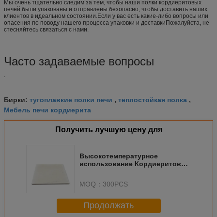
Мы очень тщательно следим за тем, чтобы наши полки кордиеритовых
печей были упакованы и отправлены безопасно, чтобы доставить наших
клиентов в идеальном состоянии.Если у вас есть какие-либо вопросы или
опасения по поводу нашего процесса упаковки и доставкиПожалуйста, не
стесняйтесь связаться с нами.
Часто задаваемые вопросы
.
тугоплавкие полки печи
теплостойкая полка
Бирки:
,
,
Мебель печи кордиерита
Получить лучшую цену для
Высокотемпературное
использование Кордиеритовых
печных полок Высокая
теплостойкость и
MOQ：
300PCS
долговечность
Продолжать