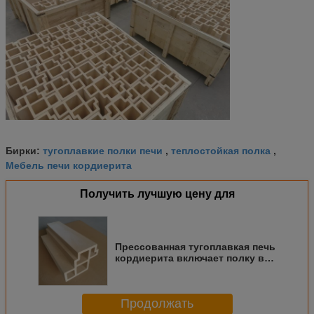
тугоплавкие полки печи
теплостойкая полка
Бирки:
,
,
Мебель печи кордиерита
Получить лучшую цену для
Прессованная тугоплавкая печь
кордиерита включает полку в
набор отложенных изменений
печи муллита кордиерита
Продолжать