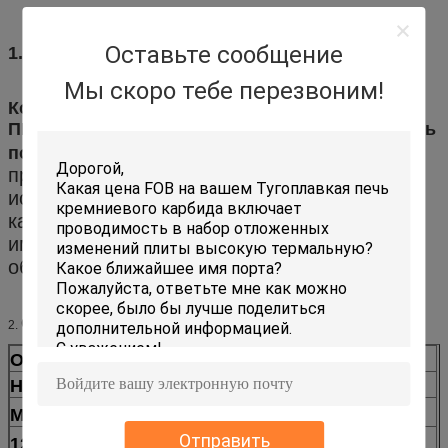
Оставьте сообщение
1.Details
Мы скоро тебе перезвоним!
Кордиерит широко использован к в МЕБЕЛИ
ПЕЧИ. Он дешев и надежен. Он может работать
Муллит кордиерита
под 1300℃ в печи.
прессовал упорки главным образом
используемые для микрокристаллического
камня и санитарное включение изделий,
имеет серию преимуществ сравненных с
общим кордиеритом:
Спецификация
2.
Открытая пористость, %
28
Насыпная плотность, g/cm3
2,0
≥5
Модуль повреждения, 20℃
Отправить
≥3
1250℃×0.5h