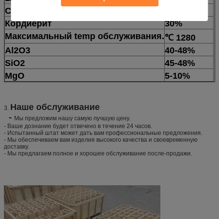
Состав участка, % муллита
55%
Кордиерит
30%
Максимальный temp обслуживания.
℃ 1280
Al2O3
40-48%
SiO2
45-48%
MgO
5-10%
Наше обслуживание
3.
-
Мы предложим нашу самую лучшую цену.
- Ваше дознание будет отвечено в течение 24 часов.
- Испытанный штат может дать вам профессиональные предложения.
- Мы обеспечиваем вам изделия высокого качества и своевременную
доставку.
- Мы предлагаем полное и хорошее обслуживание после-продажи.