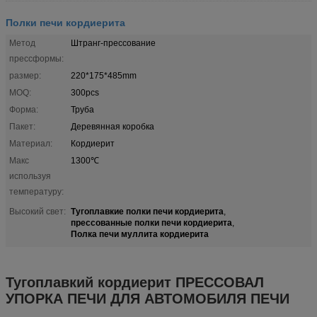
Полки печи кордиерита
Метод
Штранг-прессование
прессформы:
размер:
220*175*485mm
MOQ:
300pcs
Форма:
Труба
Пакет:
Деревянная коробка
Материал:
Кордиерит
Макс
1300℃
используя
температуру:
Тугоплавкие полки печи кордиерита
Высокий свет:
,
прессованные полки печи кордиерита
,
Полка печи муллита кордиерита
Тугоплавкий кордиерит ПРЕССОВАЛ
УПОРКА ПЕЧИ ДЛЯ АВТОМОБИЛЯ ПЕЧИ