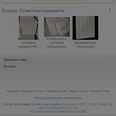
Полки печи кордиерита
Больше
Устойчивость к
Коэффициент
Перфорированные
Прямоуг
тепловым
теплового
кордиеритные
полки дл
ударам 200C
расширения
полицы для
из корди
Кордиерит
2.2×10-6C
мультиперов
коэффиц
Печные полки
Кордиерит
высокая
тепло
Толщина формы
муллитные
прочность
расшир
Измените язык
от 10 до 30 мм
плиты для печи
полицы,
2,2×10⁻
Прочный и для
Отопительные
подходящие для
градус Це
Russian
промышленных
решения для
непрерывного
плотнос
печей
высокотемпературной
использования в
1,9 до 2,2
керамической
высокотемпературных
на куби
обработки
печах
сантим
подходящ
высо
Главная страница
|
О нас
|
Свяжитесь мы
|
Карта сайта
|
Privacy Policy
темпер
Взгляд настольного компьютера
Китай тугоплавкие полки печи supplier.
Copyright © 2017 - 2026 Yixing City
Kam Tai Refractories Co.,ltd.
All rights reserved. Developed by
ECER