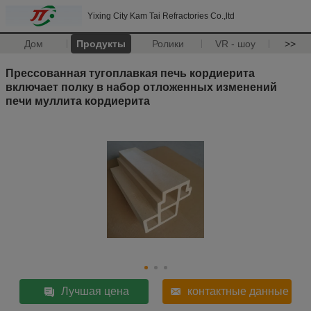
Yixing City Kam Tai Refractories Co.,ltd
Дом
Продукты
Ролики
VR - шоу
>>
Прессованная тугоплавкая печь кордиерита
включает полку в набор отложенных изменений
печи муллита кордиерита
Лучшая цена
контактные данные