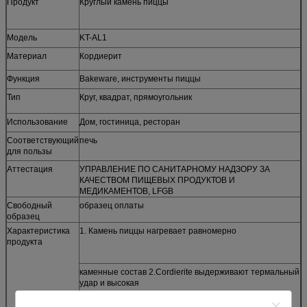
Продукт
Круглый камень пиццы
Модель
KT-AL1
Материал
Кордиерит
Функция
Bakeware, инструменты пиццы
Тип
Круг, квадрат, прямоугольник
Использование
Дом, гостиница, ресторан
Соответствующий
печь
для пользы
Аттестация
УПРАВЛЕНИЕ ПО САНИТАРНОМУ НАДЗОРУ ЗА
КАЧЕСТВОМ ПИЩЕВЫХ ПРОДУКТОВ И
МЕДИКАМЕНТОВ, LFGB
Свободный
образец оплаты
образец
Характеристика
1. Камень пиццы нагревает равномерно
продукта
каменные состав 2.Cordierite выдерживают термальный
удар и высокая
керамическое жары лучшее чем