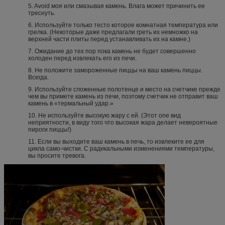
5. Avoid моя или смазывая камень. Влага может причинить ее
треснуть.
6. Используйте только тесто которое комнатная температура или
грелка. (Некоторые даже предлагали греть их немножко на
верхней части плиты перед устанавливать их на камне.)
7. Ожидание до тех пор пока камень не будет совершенно
холоден перед извлекать его из печи.
8. Не положите замороженные пиццы на ваш камень пиццы.
Всегда.
9. Используйте сложенные полотенце и место на счетчике прежде
чем вы примете камень из печи, поэтому счетчик не отправит ваш
камень в «термальный удар.»
10. Не используйте высокую жару с ей. (Этот one вид
неприятности, в виду того что высокая жара делает невероятные
пироги пиццы!)
11. Если вы выходите ваш камень в печь, то извлеките ее для
цикла само-чистки. С радикальными изменениями температуры,
вы просите тревога.