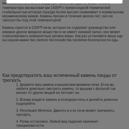
высококачественного и кордиерит качества еды, он может стоять
температура как высокая как 1400℉ с превосходной термической
стабильностью которая гораздо более высоко сравнивает к нормальному
керамическому камню. Камень прочен в течение многих лет, оно не
треснул бы под этой температурой.
Камень горится в 2200℉ печи, которая не содержит руководство или
никакое другое вредное вещество и не имеет никакой запах, оно может
отрегулировать невероятные уровни жары. Как раз установите вашу еду
на нашем камне без любого беспокойства проблем безопасности еды.
Как предотвратить ваш испеченный камень пиццы от
трескать
1. Держите ваш камень в вашем вем времени печи. Если вы
любите довольно смотреть камень, то крышка с фольгой так
капает от других вещей не пятнает ее.
2. Всегда кладите камень в холодную печь и делайте длинное
подогрейте.
3. Регуляция Minimize. Двигать в и из печи может причинить
трескать.
4. Ручка осторожно. Любой вид падения причинит
трещиноватости.