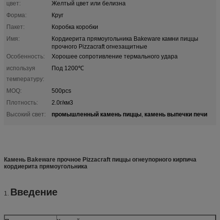
цвет:
Желтый цвет или белизна
Форма:
Круг
Пакет:
Коробка коробки
Имя:
Кордиерита прямоугольника Bakeware камни пиццы
прочного Pizzacraft огнезащитные
Особенность:
Хорошее сопротивление термального удара
используя
Под 1200℃
температуру:
MOQ:
500pcs
Плотность:
2.0г/км3
промышленный камень пиццы
камень выпечки печи
Высокий свет:
,
Камень Bakeware прочное Pizzacraft пиццы огнеупорного кирпича
кордиерита прямоугольника
Введение
1.