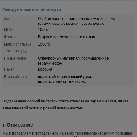
Оксид алюминия керамики
имя:
Особая чистота подгоняла плиту глинозема
керамическую с ровной поверхностью
MOQ:
10pcs
Формы:
Вокруг и прямоугольник и квадрат
Макс используя
1500℃
температуру:
Применение:
Огнеупорный материал, промышленное
керамическое
Пакет:
Коробка
пористый керамический диск
Высокий свет:
,
пористая плита глинозема
Подгонянная особой чистотой плита глинозема керамическая, плита
алюминиевой окиси с ровной поверхностью
Описание
1.
Мы изготовляем изготовленную на заказ техническую керамику, покрывая