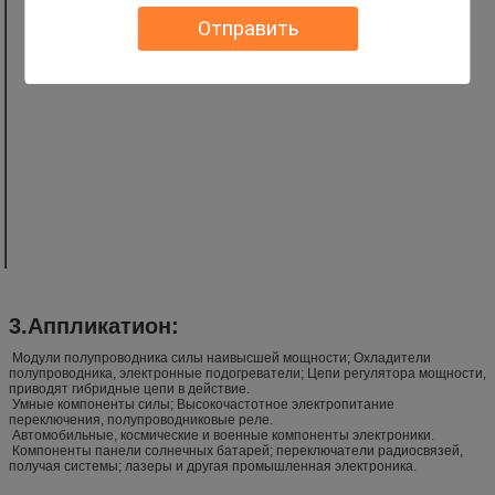
проводимость
Отправить
Сопротивление
△Т℃
250
250
250
термального
удара
Максимальная
℃
1600
1650
1700
температура
пользы
Резистивность
Ω
≥10^14
≥10^14
≥10^14
тома на 20℃
Диэлектрическая
КВ/мм
20
20
25
прочность
Диэлектрическая
εр
10
10
10
константа
3.Аппликатион:
Модули полупроводника силы наивысшей мощности; Охладители
полупроводника, электронные подогреватели; Цепи регулятора мощности,
приводят гибридные цепи в действие.
Умные компоненты силы; Высокочастотное электропитание
переключения, полупроводниковые реле.
Автомобильные, космические и военные компоненты электроники.
Компоненты панели солнечных батарей; переключатели радиосвязей,
получая системы; лазеры и другая промышленная электроника.