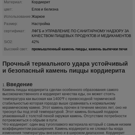
Материал:
Кордиерит
цвет:
Елов и белизна
Использование:
Жаркое
Размер:
Настройка
сертификат:
ЛФГБ и УПРАВЛЕНИЕ ПО САНИТАРНОМУ НАДЗОРУ ЗА
КАЧЕСТВОМ ПИЩЕВЫХ ПРОДУКТОВ И МЕДИКАМЕНТОВ
SiO2:
42%
промышленный камень пиццы
камень выпечки печи
Высокий свет:
,
Прочный термального удара устойчивый
и безопасный камень пиццы кордиерита
Введение
1.
Камень пиццы кордиерита сделан особенного образования самого
высококачественного и кордиерит качества еды, он может стоять
температура как высокая как 1400℉ с превосходной термической
стабильностью которая гораздо выше сравнивать к нормальному
керамическому камню. Этот камень прочен в течение многих лет, оно не
треснул бы под этой температурой. Этот камень больший подарок
упакованный с толстой пеной окружая камень. Отсутствие потребности
потревожиться о обрыве в пути.
Что кордиерит: один вид тугоплавкого материала который с самым низким
коэффициентом расширения. Камень кордиерита не сломал бы когда
изменения температуры внезапно и в широком диапазоне. Кордиерит