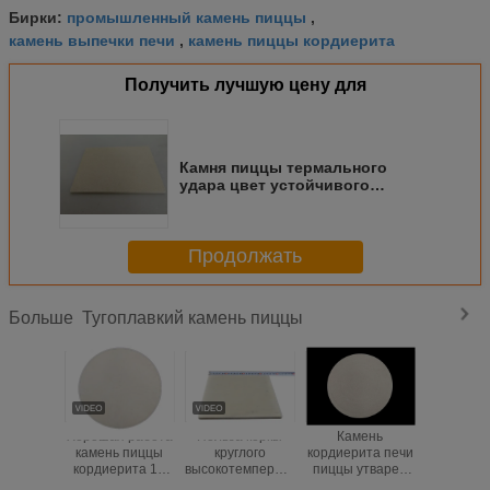
промышленный камень пиццы
Бирки:
,
камень выпечки печи
камень пиццы кордиерита
,
Получить лучшую цену для
Камня пиццы термального
удара цвет устойчивого
тугоплавкого прочный
безопасный желтый
Продолжать
Тугоплавкий камень пиццы
Больше
Хорошая работа
Польза коркы
Камень
Высокопр
камень пиццы
круглого
кордиерита печи
огнеуп
кордиерита 12
высокотемпературного
пиццы утварей
пиццевый
дюймов, хигх-
камня пиццы
камня пиццы
долгов