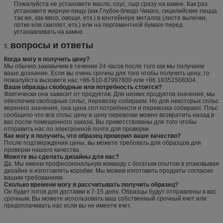
Пожалуйста не установите масло, соус, сыр сразу на камне. Как раз
установите жирную пищу (как Глубок-блюдо Чикаго, сицилийские пицца
так же, как мясо, овощи, етк.) в контейнере металла (листе выпечки,
лотке или скиллет, етк.) или на пергаментной бумаге перед
устанавливать на камне.
вопросы и ответы
5.
Когда могу я получить цену?
Мы обычно закавычим в течение 24 часов после того как мы получаем
ваше дознание. Если вы очень срочны для того чтобы получить цену, то
пожалуйста вызовите нас +86-510-87997800 или +86 18351508304.
Ваши образцы свободные или потребность стоятся?
Фактически она зависит от продуктов. Для низких продуктов значения, мы
обеспечим свободные спльс, перевозку собираем. Но для некоторых спльс
верхнего значения, она цена спл потребности и перевозка собирают. Пльс
сообщило что все спльс цену и цену перевозки можно возвратить назад в
вас после помещенного заказа. Вы приветствованы для того чтобы
отправить нас по электронной почте для проверки.
Как могу я получить, что образец проверил ваше качество?
После подтверждения цены, вы можете требовать для образцов для
проверки нашего качества.
Можете вы сделать дизайны для нас?
Да. Мы имеем профессиональную команду с богатым опытом в упаковывая
дизайне и изготовлять коробки. Мы можем изготовить продукты согласно
вашим требованиям.
Сколько времени могу я рассчитывать получить образец?
Он будет готов для доставки в 7-15 днях. Образцы будут отправлены в вас
срочным. Вы можете использовать ваш собственный срочный кчет или
предоплачивать нас если вы не имеете кчет.