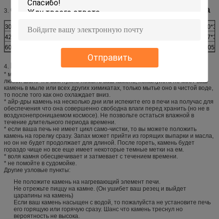
Основные размеры камня пиццы кордиерита
3.
300*300
380*300
350*350
380*380
400*3
420*420
340*300
450*400
270*270
337*3
600*500
315*315
400*200
φ180
φ305
Отправить
Наш совет
4.
* мы не рекомендуем вас для того чтобы мыть ваш камень часто. Если
любой шанс что вам нужно помыть ваш камень, пожалуйста не моет ваш
камень в мыле или всех других химикатах, только мытье оно в чистой воде,
то после того как оно охлаждает вниз.
* айр-дры камень на несколько дни или испеките его в печи на получас для
обеспечения что она совершенно свободна влаги перед хранить (но не в
воздухонепроницаемом космосе). Не позвольте остаться влажной в
течение длительного периода времени.
* если ваша печь не имеет цикл само-чистки, то вы можете положить
камень на горелку сразу. Запах может прийти из горящих выпарки и масла,
но он не будет продолжает для длиной. После гореть, камень будет
гораздо чище но все еще имеет некоторые темные метки на ем.
* воля камня обесцвечивает и затмевает с течением времени.
* не помойте в судомойке.
Другие узловые пункты:
Не положите камень на нагревающий элемент печи.
Не отрежьте пиццу на камне. (Он ушибет ваш резец и выйдет
царапины на камень)
Если ваш камень насыщен с водой, то пожалуйста не установите печь
его горящую или горячую сразу. Шанс что камень треснул но
вероятность не высока.