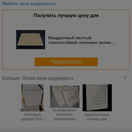
Мебель печи кордиерита
Получить лучшую цену для
Квадратный желтый
теплостойкий легковес полки
для плитки терракоты огня
Продолжать
Полки печи кордиерита
Больше
Устойчивость к
Коэффициент
Перфорированные
Прямоуг
тепловым
теплового
кордиеритные
полки дл
ударам 200C
расширения
полицы для
из корди
Кордиерит
2.2×10-6C
мультиперов
коэффиц
Печные полки
Кордиерит
высокая
тепло