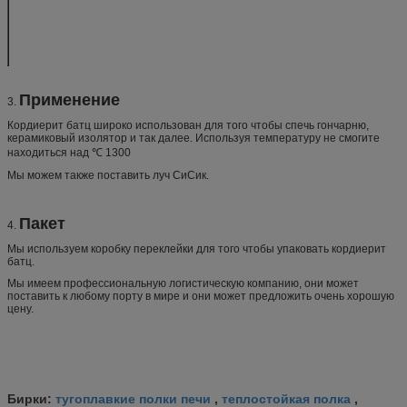
Состав участка
Муллит
55
(%)
Кордиерит
30
℃ температуры Максимальн
1280
Обслуживания
Применение
3.
Кордиерит батц широко использован для того чтобы спечь гончарню,
керамиковый изолятор и так далее. Используя температуру не смогите
находиться над ℃ 1300
Мы можем также поставить луч СиСик.
Пакет
4.
Мы используем коробку переклейки для того чтобы упаковать кордиерит
батц.
Мы имеем профессиональную логистическую компанию, они может
поставить к любому порту в мире и они может предложить очень хорошую
цену.
тугоплавкие полки печи
теплостойкая полка
Бирки:
,
,