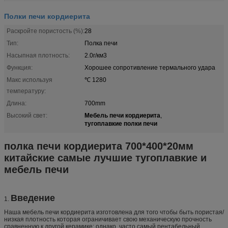
Полки печи кордиерита
Раскройте пористость (%):
28
Тип:
Полка печи
Насыпная плотность:
2.0г/км3
Функция:
Хорошее сопротивление термального удара
Макс используя
℃ 1280
температуру:
Длина:
700mm
Мебель печи кордиерита
Высокий свет:
,
тугоплавкие полки печи
полка печи кордиерита 700*400*20мм
китайские самые лучшие тугоплавкие и
мебель печи
Введение
1.
Наша мебель печи кордиерита изготовлена для того чтобы быть пористая/
низкая плотность которая ограничивает свою механическую прочность
сравненную к другой керамике; однако, часто самый рентабельный