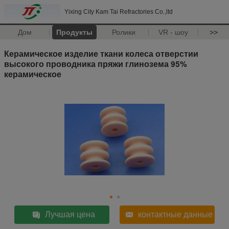
Yixing City Kam Tai Refractories Co.,ltd
Дом
Продукты
Ролики
VR - шоу
>>
Керамическое изделие ткани колеса отверстии
высокого проводника пряжи глинозема 95%
керамическое
Лучшая цена
контактные данные