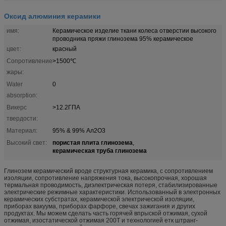
Оксид алюминия керамики
имя:
Керамическое изделие ткани колеса отверстии высокого
проводника пряжи глинозема 95% керамическое
цвет:
красный
Сопротивление
>1500℃
жары:
Water
0
absorption:
Викерс
>12.2ГПА
твердости:
Материал:
95% & 99% Ал2О3
пористая плита глинозема
Высокий свет:
,
керамическая труба глинозема
Глинозем керамический вроде структурная керамика, с сопротивлением
изоляции, сопротивление напряжения тока, высокопрочная, хорошая
термальная проводимость, диэлектрическая потеря, стабилизированные
электрические режимные характеристики. Использованный в электронных
керамических субстратах, керамической электрической изоляции,
приборах вакуума, приборах фарфоре, свечах зажигания и других
продуктах. Мы можем сделать часть горячей впрыской отжимая, сухой
отжимая, изостатической отжимая 200Т и технологией етк штранг-