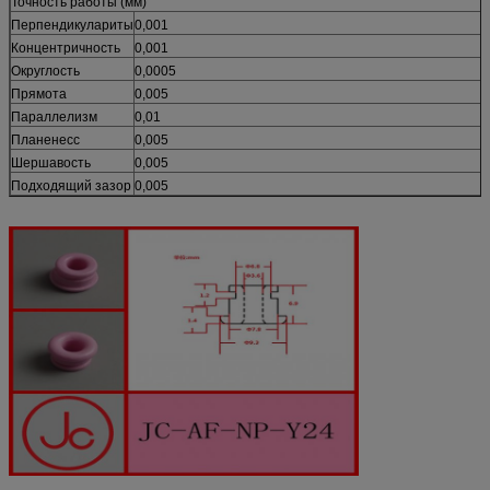
Точность работы (мм)
Перпендикулариты
0,001
Концентричность
0,001
Округлость
0,0005
Прямота
0,005
Параллелизм
0,01
Планенесс
0,005
Шершавость
0,005
Подходящий зазор
0,005