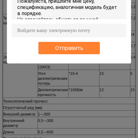
пластичности
Коэффициент
0,22
0,23
Поиссон
Термальные
Линейный
(20-5000К) 10-
7,1
7,2
характеристики
коэффициент
6/0К
расширения
Термальная
с (м.к)
16
24
проводимость
Специфическая
*10-3Дж/(кг*К)
0,78
0,78
Отправить
жара
Электрические
Диэлектрическая
-
9
9,4
характеристики
константа
(1МХЗ)
Угол
*10-4
15
5
диэлектрических
потерь
Диэлектрическая
*106В/м
12
15
прочность
Технологический прочесс
Отростчатый ряд (мм)
Внешний диаметр
1---300
Внутренний
0,5---300
диаметр
Длина
0,5---600