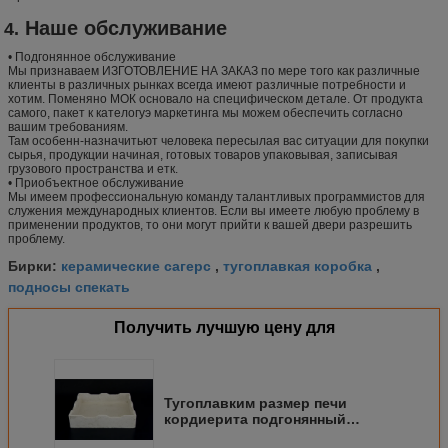
Наше обслуживание
4.
• Подгонянное обслуживание
Мы признаваем ИЗГОТОВЛЕНИЕ НА ЗАКАЗ по мере того как различные
клиенты в различных рынках всегда имеют различные потребности и
хотим. Поменяно МОК основало на специфическом детале. От продукта
самого, пакет к кателогуэ маркетинга мы можем обеспечить согласно
вашим требованиям.
Там особенн-назначитьют человека пересылая вас ситуации для покупки
сырья, продукции начиная, готовых товаров упаковывая, записывая
грузового пространства и етк.
• Приобъектное обслуживание
Мы имеем профессиональную команду талантливых программистов для
служения международных клиентов. Если вы имеете любую проблему в
применении продуктов, то они могут прийти к вашей двери разрешить
проблему.
керамические сагерс
тугоплавкая коробка
Бирки:
,
,
подносы спекать
Получить лучшую цену для
Тугоплавким размер печи
кордиерита подгонянный
подносом для промышленных