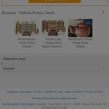
Чайник Исина Зиша
Больше
Personalized
Purple Clay
Handmade Yellow
Collection
Yixing Zisha
Yixing Zisha
Yixing Zisha
Purple 
Teapot
Teapot Home Use
Teapot
Teapot , D
Handmade Purple
Eco - Friendly
Professional
Yixing Zis
Clay Tea Cup
180ml SGS
Custom Pattern
Teap
Black Color
Certification
With Goft Box
Измените язык
s
Russian
Главная страница
|
О нас
|
Свяжитесь мы
|
Карта сайта
|
Privacy Policy
Взгляд настольного компьютера
Китай purple clay teapot
supplier. Copyright © 2017 - 2025 Yixing City Kam Tai
Refractories Co.,ltd.